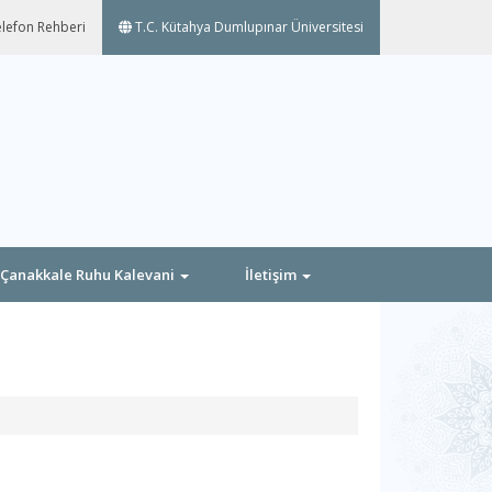
lefon Rehberi
T.C. Kütahya Dumlupınar Üniversitesi
Çanakkale Ruhu Kalevani
İletişim