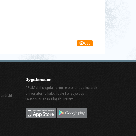
688
Uygulamalar
DPUMobil uygulamasını telefonunuza kurarak
i
üniversitemiz hakkındaki her şeye cep
endislik
telefonunuzdan ulaşabilirsiniz.