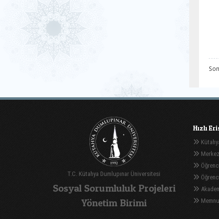
Son
Hızlı Er
Kütahya
Merkez
Öğrenci
T.C. Kütahya Dumlupınar Üniversitesi
Öğrenci 
Sosyal Sorumluluk Projeleri
Akadem
Yönetim Birimi
Memnuni