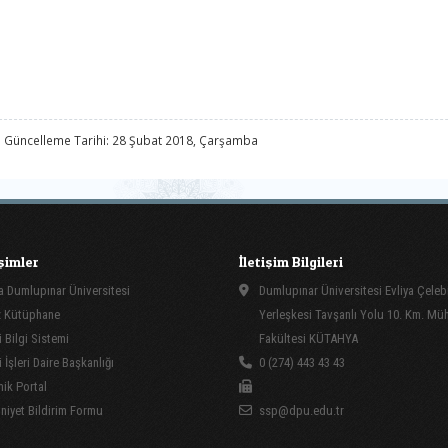
 Güncelleme Tarihi: 28 Şubat 2018, Çarşamba
işimler
İletişim Bilgileri
 Dumlupınar Üniversitesi
Dumlupınar Üniversitesi Evliya Çeleb
 Kütüphane
Yerleşkesi Tavşanlı Yolu 10. Km. Müh
 Bilgi Sistemi
Fakültesi KÜTAHYA
İşleri Daire Başkanlığı
0 (274) 443 43 43
ik Portal
yet Bildirim Formu
ssp@dpu.edu.tr