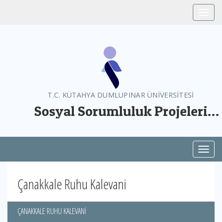
Toggle
T.C. KÜTAHYA DUMLUPINAR ÜNİVERSİTESİ
Sosyal Sorumluluk Projeleri
Yönetim Birimi
Toggl
Çanakkale Ruhu Kalevani
ÇANAKKALE RUHU KALEVANİ