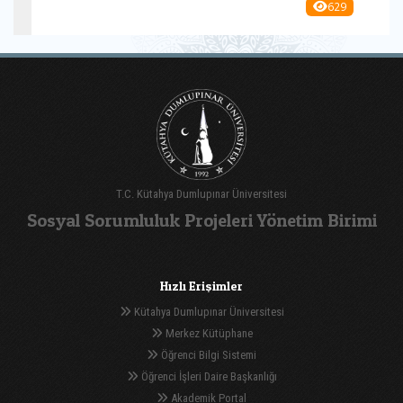
629
T.C. Kütahya Dumlupınar Üniversitesi
Sosyal Sorumluluk Projeleri Yönetim Birimi
Hızlı Erişimler
Kütahya Dumlupınar Üniversitesi
Merkez Kütüphane
Öğrenci Bilgi Sistemi
Öğrenci İşleri Daire Başkanlığı
Akademik Portal