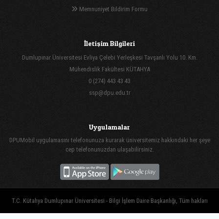
Memnuniyet Bildirim Formu
İletişim Bilgileri
Dumlupınar Üniversitesi Evliya Çelebi Yerleşkesi Tavşanlı Yolu 10. Km.
Mühendislik Fakültesi KÜTAHYA
0 (274) 443 43 43
ssp@dpu.edu.tr
Uygulamalar
DPUMobil uygulamasını telefonunuza kurarak üniversitemiz hakkındaki her şeye
cep telefonunuzdan ulaşabilirsiniz.
T.C. Kütahya Dumlupınar Üniversitesi - Bilgi İşlem Daire Başkanlığı, Tüm hakları