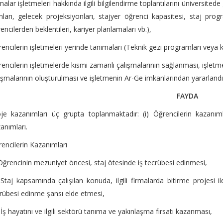
malar işletmeleri hakkında ilgili bilgilendirme toplantılarını üniversitede 
nları, gelecek projeksiyonları, stajyer öğrenci kapasitesi, staj prog
encilerden beklentileri, kariyer planlamaları vb.),
encilerin işletmeleri yerinde tanımaları (Teknik gezi programları veya k
encilerin işletmelerde kısmi zamanlı çalışmalarının sağlanması, işlet
ışmalarının oluşturulması ve işletmenin Ar-Ge imkanlarından yararlandı
FAYDA
je kazanımları üç grupta toplanmaktadır: (i) Öğrencilerin kazanımlar
anımları.
encilerin Kazanımları
 Öğrencinin mezuniyet öncesi, staj ötesinde iş tecrübesi edinmesi,
) Staj kapsamında çalışılan konuda, ilgili firmalarda bitirme projesi i
rübesi edinme şansı elde etmesi,
i) İş hayatını ve ilgili sektörü tanıma ve yakınlaşma fırsatı kazanması,