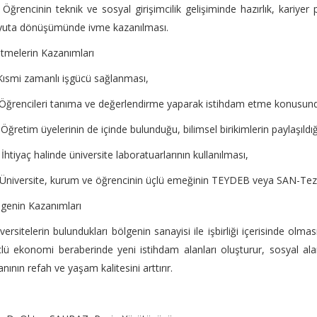
) Öğrencinin teknik ve sosyal girişimcilik gelişiminde hazırlık, kariy
yuta dönüşümünde ivme kazanılması.
etmelerin Kazanımları
 Kısmi zamanlı işgücü sağlanması,
) Öğrencileri tanıma ve değerlendirme yaparak istihdam etme konusund
i) Öğretim üyelerinin de içinde bulunduğu, bilimsel birikimlerin paylaşıl
) İhtiyaç halinde üniversite laboratuarlarının kullanılması,
 Üniversite, kurum ve öğrencinin üçlü emeğinin TEYDEB veya SAN-Tez
genin Kazanımları
versitelerin bulundukları bölgenin sanayisi ile işbirliği içerisinde ol
lü ekonomi beraberinde yeni istihdam alanları oluşturur, sosyal alanl
anının refah ve yaşam kalitesini arttırır.