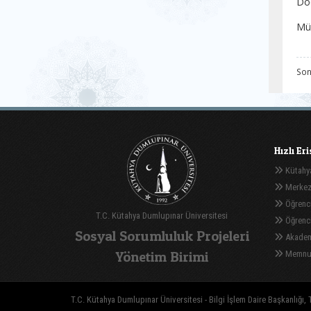
Do
Müh
Son
Hızlı Er
Kütahya
Merkez
Öğrenci
T.C. Kütahya Dumlupınar Üniversitesi
Öğrenci 
Sosyal Sorumluluk Projeleri
Akadem
Yönetim Birimi
Memnuni
T.C. Kütahya Dumlupınar Üniversitesi - Bilgi İşlem Daire Başkanlığı, T