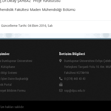
ç.Dr.Oktay ŞAHBAZ Proje Yürütücüsü
endislik Fakültesi Maden Mühendisliği Bölümü
 Güncelleme Tarihi: 04 Ekim 2016, Salı
işimler
İletişim Bilgileri
 Dumlupınar Üniversitesi
Dumlupınar Üniversitesi Evliya Çeleb
 Kütüphane
Yerleşkesi Tavşanlı Yolu 10. Km. Müh
 Bilgi Sistemi
Fakültesi KÜTAHYA
İşleri Daire Başkanlığı
0 (274) 443 43 43
ik Portal
yet Bildirim Formu
ssp@dpu.edu.tr
üm hakları saklıdır.