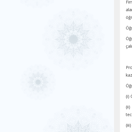
Fir
ala
öğr
Öğr
Öğr
çal
Pro
kaz
Öğr
(i)
(ii
tec
(ii