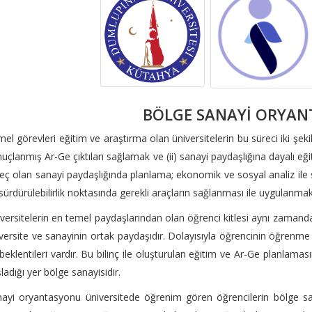
BÖLGE SANAYİ ORYA
el görevleri eğitim ve araştırma olan üniversitelerin bu süreci iki şek
uçlanmış Ar-Ge çıktıları sağlamak ve (ii) sanayi paydaşlığına dayalı e
eç olan sanayi paydaşlığında planlama; ekonomik ve sosyal analiz ile
sürdürülebilirlik noktasında gerekli araçların sağlanması ile uygulanmak
versitelerin en temel paydaşlarından olan öğrenci kitlesi aynı zamanda 
versite ve sanayinin ortak paydaşıdır. Dolayısıyla öğrencinin öğrenm
beklentileri vardır. Bu bilinç ile oluşturulan eğitim ve Ar-Ge planlam
ladığı yer bölge sanayisidir.
ayi oryantasyonu üniversitede öğrenim gören öğrencilerin bölge san