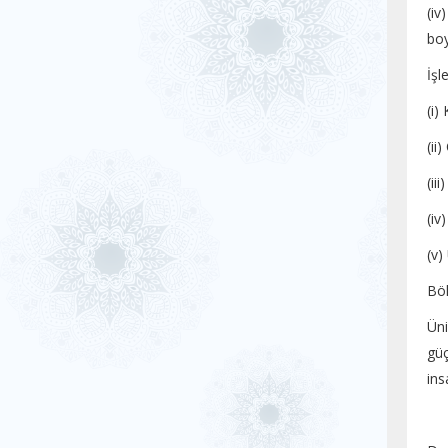
(iv
bo
İşl
(i)
(ii
(ii
(iv
(v)
Böl
Üni
güç
ins