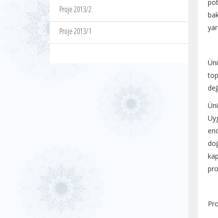
pot
Proje 2013/2
ba
yar
Proje 2013/1
Üni
top
değ
Üni
Uyg
end
doğ
kap
pro
Pro