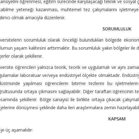
ansiyelini öğrenmesi, eğitim sürecinde karşılaşacağı teknik ve sosya
kabilme yeteneği kazanması, muhtemel tez çalışmalarını işletmeye
dımcı olmak amacıyla düzenlenir.
SORUMLULUK
versitelerin sorumluluk olarak önceliği bulundukları bölgede ekonom
lumun yaşam kalitesini arttırmaktır. Bu sorumluluk yakın bölgeler ile
erler olarak şekillenir.
versite öğrencileri yalnızca teorik, teorik ve uygulamalı ve aynı zam
ulamalar laboratuar ve/veya endüstriyel ölçekte olmaktadır. Endüstriye
üstrisinde yapılması öğrencilerin bitirme tezlerini bu işletmeleri
rultusunda ortaya çıkmasını sağlayabilir. Diğer taraftan öğrencinin t
samında şekillenir. Bölge sanayisi ile birlikte ortaya çıkacak çalış
jelerine dönüşmesi şeklinde daha ileri araştırmalara zemin hazırlayabili
KAPSAM
je üç aşamalıdır: