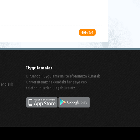
764
Uygulamalar
DPUMobil uygulamasını telefonunuza kurarak
i
üniversitemiz hakkındaki her şeye cep
endislik
telefonunuzdan ulaşabilirsiniz.